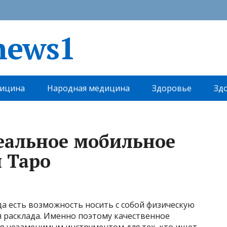
news1
ицина
Народная медицина
Здоровье
Зд
еальное мобильное
 Таро
а есть возможность носить с собой физическую
ля расклада. Именно поэтому качественное