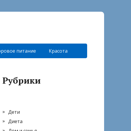
оровое питание
Красота
Рубрики
Дети
Диета
Дом и семья