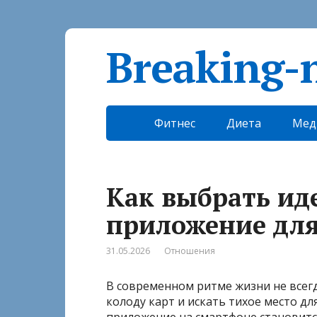
Breaking-
Фитнес
Диета
Мед
Как выбрать ид
приложение для
31.05.2026
Отношения
В современном ритме жизни не всегд
колоду карт и искать тихое место д