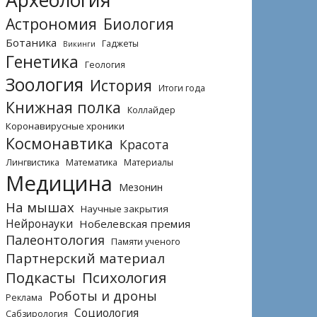
Археология
Астрономия
Биология
Ботаника
Гаджеты
Викинги
Генетика
Геология
Зоология
История
Итоги года
Книжная полка
Коллайдер
Коронавирусные хроники
Космонавтика
Красота
Лингвистика
Математика
Материалы
Медицина
Мезонин
На мышах
Научные закрытия
Нейронауки
Нобелевская премия
Палеонтология
Памяти ученого
Партнерский материал
Подкасты
Психология
Роботы и дроны
Реклама
Социология
Сабзирология