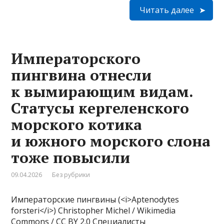
Читать далее
Императорского
пингвина отнесли
к вымирающим видам.
Статусы кергеленского
морского котика
и южного морского слона
тоже повысили
09.04.2026
Без рубрики
Императорские пингвины (<i>Aptenodytes
forsteri</i>) Christopher Michel / Wikimedia
Commons / CC BY 2.0 Специалисты