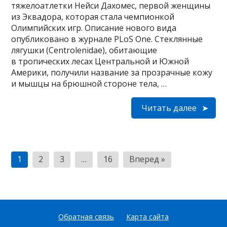
тяжелоатлетки Нейси Дахомес, первой женщины
из Эквадора, которая стала чемпионкой
Олимпийских игр. Описание нового вида
опубликовано в журнале PLoS One. Стеклянные
лягушки (Centrolenidae), обитающие
в тропических лесах Центральной и Южной
Америки, получили название за прозрачные кожу
и мышцы на брюшной стороне тела, …
Читать далее
Пагинация
1
2
3
…
16
Вперед »
записей
Обратная связь
Карта сайта